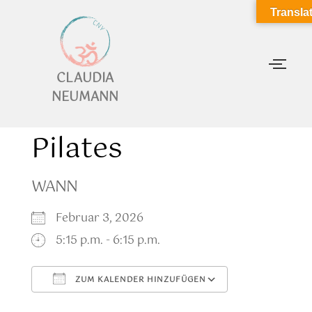
Transla
CLAUDIA
NEUMANN
Pilates
WANN
Februar 3, 2026
5:15 p.m. - 6:15 p.m.
ZUM KALENDER HINZUFÜGEN
ICS herunterladen
Google Kalen