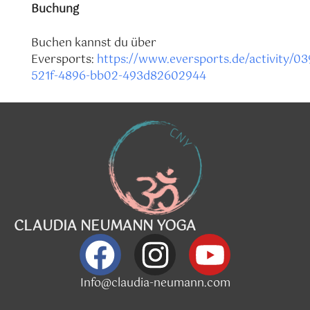
Buchung
Buchen kannst du über
Eversports:
https://www.eversports.de/activity/0
521f-4896-bb02-493d82602944
CLAUDIA NEUMANN YOGA
Info@claudia-neumann.com