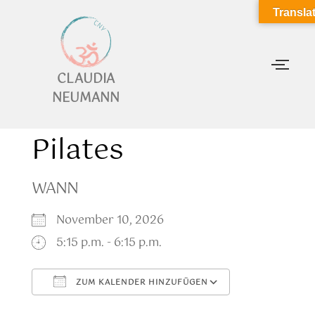
Transla
CLAUDIA
NEUMANN
Pilates
WANN
November 10, 2026
5:15 p.m. - 6:15 p.m.
ZUM KALENDER HINZUFÜGEN
ICS herunterladen
Google Kalen