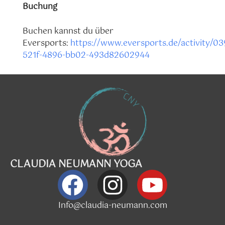
Buchung
Buchen kannst du über
Eversports:
https://www.eversports.de/activity/0
521f-4896-bb02-493d82602944
CLAUDIA NEUMANN YOGA
Info@claudia-neumann.com