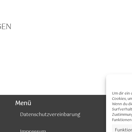
GEN
Um dir ein 
Cookies, u
Menü
Wenn du di
Surfverhalt
Datenschutzvereinbarung
Zustimmung
Funktionen
Funktio
Impressum