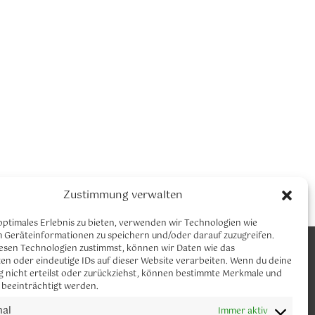
Zustimmung verwalten
optimales Erlebnis zu bieten, verwenden wir Technologien wie
m Geräteinformationen zu speichern und/oder darauf zuzugreifen.
CLAUDIA NEUMANN YOGA
esen Technologien zustimmst, können wir Daten wie das
Let´s connect
en oder eindeutige IDs auf dieser Website verarbeiten. Wenn du deine
 nicht erteilst oder zurückziehst, können bestimmte Merkmale und
 beeinträchtigt werden.
Melde dich gerne für meinen Newsletter
an.
nal
Immer aktiv