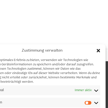
Zustimmung verwalten
optimales Erlebnis zu bieten, verwenden wir Technologien wie
m Geräteinformationen zu speichern und/oder darauf zuzugreifen.
CLAUDIA NEUMANN YOGA
esen Technologien zustimmst, können wir Daten wie das
Let´s connect
en oder eindeutige IDs auf dieser Website verarbeiten. Wenn du deine
 nicht erteilst oder zurückziehst, können bestimmte Merkmale und
 beeinträchtigt werden.
Melde dich gerne für meinen Newsletter
an.
nal
Immer aktiv
en