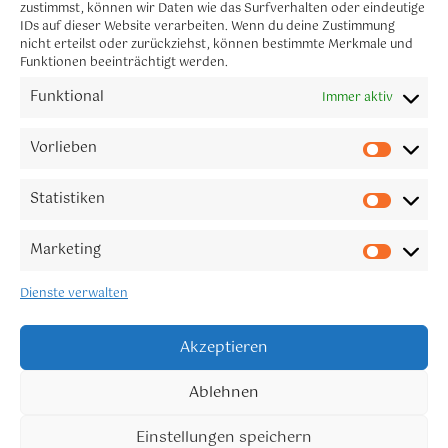
Menü
zustimmst, können wir Daten wie das Surfverhalten oder eindeutige
IDs auf dieser Website verarbeiten. Wenn du deine Zustimmung
nicht erteilst oder zurückziehst, können bestimmte Merkmale und
Funktionen beeinträchtigt werden.
Funktional
Immer aktiv
CLAUDIA NEUMANN YOGA
Let´s connect
Vorlieben
Melde dich gerne für meinen Newsletter an.
Statistiken
Marketing
Dienste verwalten
Verbinde Dich
Akzeptieren
© 2025 – Created by
A1 Alpha Consulting AB
Ablehnen
Einstellungen speichern