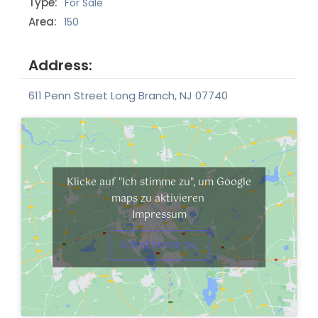
Type:
For Sale
Area:
150
Address:
611 Penn Street Long Branch, NJ 07740
Klicke auf "Ich stimme zu", um Google
maps zu aktivieren
Impressum
Ich stimme zu