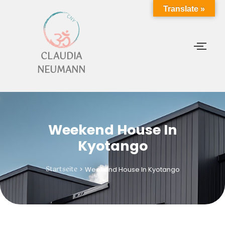
Translate »
CLAUDIA
NEUMANN
Weekend House In
Kyotango
Startseite
>
Weekend House In Kyotango