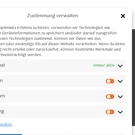
Zustimmung verwalten
optimales Erlebnis zu bieten, verwenden wir Technologien wie
m Geräteinformationen zu speichern und/oder darauf zuzugreifen.
CLAUDIA NEUMANN YOGA
esen Technologien zustimmst, können wir Daten wie das
Let´s connect
en oder eindeutige IDs auf dieser Website verarbeiten. Wenn du deine
 nicht erteilst oder zurückziehst, können bestimmte Merkmale und
 beeinträchtigt werden.
Melde dich gerne für meinen Newsletter
an.
nal
Immer aktiv
en
ken
ng
Verbinde Dich
rwalten