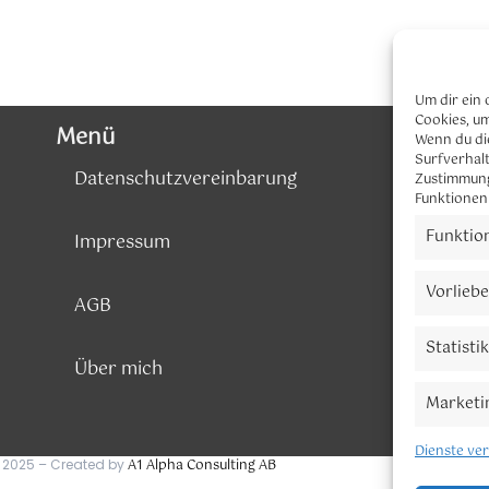
Um dir ein 
Cookies, u
Menü
Wenn du di
Surfverhalt
Datenschutzvereinbarung
Zustimmung
Funktionen
Funktio
Impressum
Vorlieb
AGB
Statisti
Über mich
Marketi
Dienste ve
 2025 – Created by
A1 Alpha Consulting AB