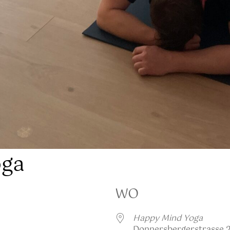
oga
WO
Happy Mind Yoga
Donnersbergerstrasse 