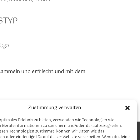
STYP
Office 365
Outlook Live
oga
u sammeln und erfrischt und mit dem
Zustimmung verwalten
ndenplanneuhausen
optimales Erlebnis zu bieten, verwenden wir Technologien wie
m Geräteinformationen zu speichern und/oder darauf zuzugreifen.
CLAUDIA NEUMANN YOGA
esen Technologien zustimmst, können wir Daten wie das
Let´s connect
en oder eindeutige IDs auf dieser Website verarbeiten. Wenn du deine