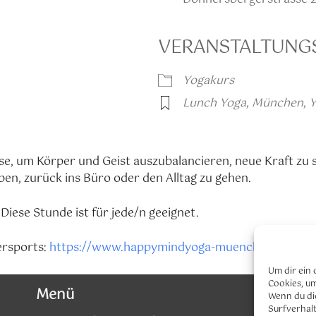
VERANSTALTUNG
oogle Kalender
iCalendar
Yogakurs
Lunch Yoga
,
München
,
Y
ause, um Körper und Geist auszubalancieren, neue Kraft z
ben, zurück ins Büro oder den Alltag zu gehen.
 Diese Stunde ist für jede/n geeignet.
ersports:
https://www.happymindyoga-muenchen.de/stu
Um dir ein 
Cookies, u
Menü
Wenn du di
Surfverhalt