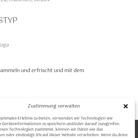
STYP
Office 365
Outlook Live
oga
u sammeln und erfrischt und mit dem
Zustimmung verwalten
ndenplanneuhausen
optimales Erlebnis zu bieten, verwenden wir Technologien wie
m Geräteinformationen zu speichern und/oder darauf zuzugreifen.
CLAUDIA NEUMANN YOGA
esen Technologien zustimmst, können wir Daten wie das
Let´s connect
en oder eindeutige IDs auf dieser Website verarbeiten. Wenn du deine