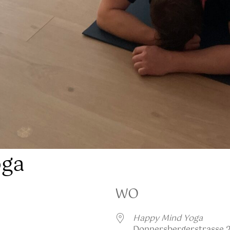
oga
WO
Happy Mind Yoga
Donnersbergerstrasse 