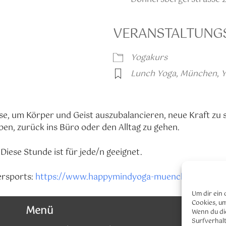
VERANSTALTUNG
oogle Kalender
iCalendar
Yogakurs
Lunch Yoga
,
München
,
Y
ause, um Körper und Geist auszubalancieren, neue Kraft z
ben, zurück ins Büro oder den Alltag zu gehen.
 Diese Stunde ist für jede/n geeignet.
ersports:
https://www.happymindyoga-muenchen.de/stu
Um dir ein 
Cookies, u
Menü
Wenn du di
Surfverhalt