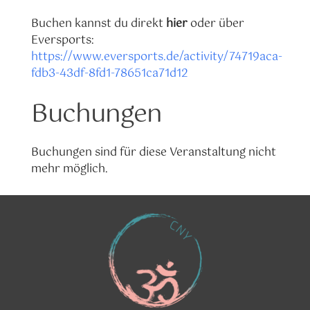
Buchen kannst du direkt
hier
oder über
Eversports:
https://www.eversports.de/activity/74719aca-
fdb3-43df-8fd1-78651ca71d12
Buchungen
Buchungen sind für diese Veranstaltung nicht
mehr möglich.