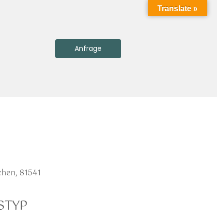
Translate »
Anfrage
chen, 81541
STYP