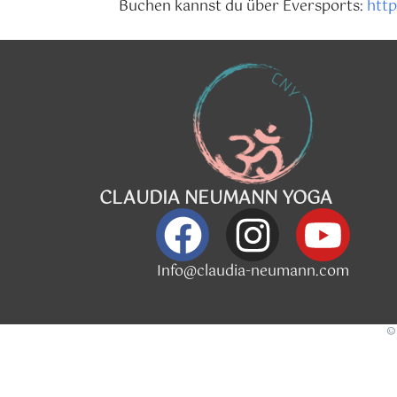
Buchen kannst du über Eversports:
http
CLAUDIA NEUMANN YOGA
Info@claudia-neumann.com
©