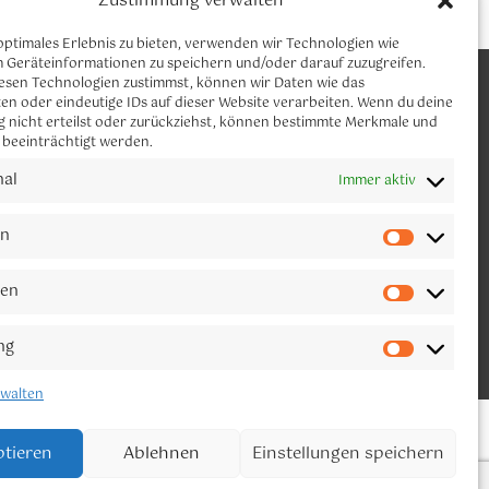
Zustimmung verwalten
1-78651ca71d12
optimales Erlebnis zu bieten, verwenden wir Technologien wie
m Geräteinformationen zu speichern und/oder darauf zuzugreifen.
CLAUDIA NEUMANN YOGA
esen Technologien zustimmst, können wir Daten wie das
Let´s connect
en oder eindeutige IDs auf dieser Website verarbeiten. Wenn du deine
 nicht erteilst oder zurückziehst, können bestimmte Merkmale und
 beeinträchtigt werden.
Melde dich gerne für meinen Newsletter
an.
nal
Immer aktiv
en
ken
ng
Verbinde Dich
rwalten
tieren
Ablehnen
Einstellungen speichern