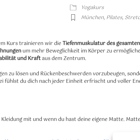
oogle Kalender
iCalendar
Yogakurs
München
,
Pilates
,
Stret
sem Kurs trainieren wir die
Tiefenmuskulatur des gesamten
Dehnungen
um mehr Beweglichkeit im Körper zu ermöglichen
abilität und Kraft
aus dem Zentrum.
nungen zu lösen und Rückenbeschwerden vorzubeugen, sond
hlst du dich nach jeder Einheit erfrischt und voller Ener
leidung mit und wenn du hast deine eigene Matte. Matten 