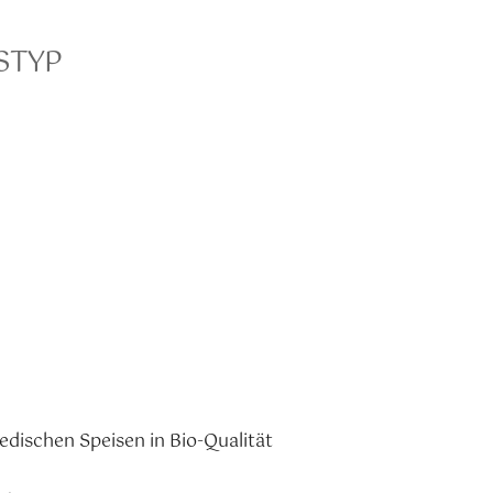
STYP
Office 365
Outlook Live
dischen Speisen in Bio-Qualität