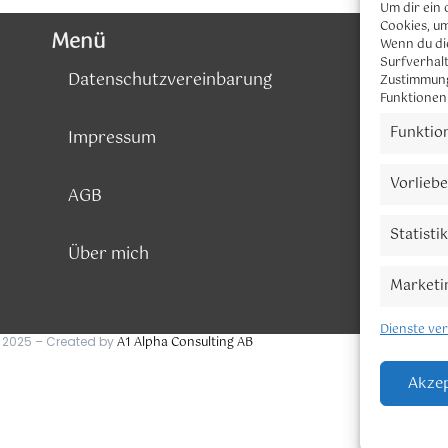
Um dir ein 
Cookies, u
Menü
Wenn du di
Surfverhalt
Datenschutzvereinbarung
Zustimmung
Funktionen
Funktio
Impressum
Vorlieb
AGB
Statisti
Über mich
Marketi
Dienste ve
 2025 – Created by
A1 Alpha Consulting AB
Akzep