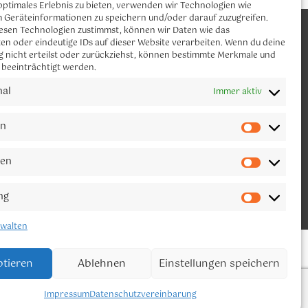
optimales Erlebnis zu bieten, verwenden wir Technologien wie
m Geräteinformationen zu speichern und/oder darauf zuzugreifen.
CLAUDIA NEUMANN YOGA
esen Technologien zustimmst, können wir Daten wie das
Let´s connect
en oder eindeutige IDs auf dieser Website verarbeiten. Wenn du deine
 nicht erteilst oder zurückziehst, können bestimmte Merkmale und
 beeinträchtigt werden.
Melde dich gerne für meinen Newsletter
an.
nal
Immer aktiv
en
ken
ng
Verbinde Dich
rwalten
tieren
Ablehnen
Einstellungen speichern
Impressum
Datenschutzvereinbarung