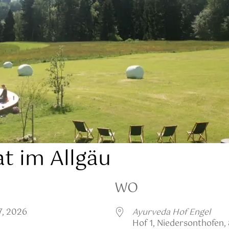
t im Allgäu
WO
27, 2026
Ayurveda Hof Engel
Hof 1, Niedersonthofen,