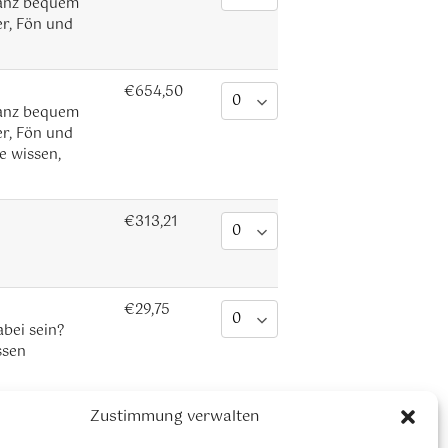
 ganz bequem
er, Fön und
€654,50
 ganz bequem
er, Fön und
e wissen,
€313,21
€29,75
bei sein?
ssen
Zustimmung verwalten