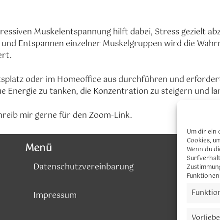
oogle Kalender
iCalendar
ressiven Muskelentspannung hilft dabei, Stress gezielt a
- und Entspannen einzelner Muskelgruppen wird die Wah
ert.
tsplatz oder im Homeoffice aus durchführen und erfordert 
e Energie zu tanken, die Konzentration zu steigern und la
hreib mir gerne für den Zoom-Link.
Um dir ein 
Cookies, u
Menü
Wenn du di
Surfverhalt
Datenschutzvereinbarung
Zustimmung
Funktionen
Funktio
Impressum
Vorlieb