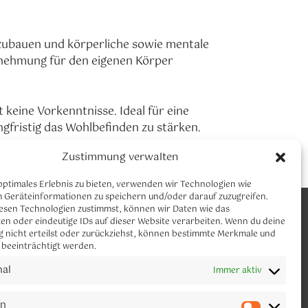
Office 365
Outlook Live
bzubauen und körperliche sowie mentale
rnehmung für den eigenen Körper
keine Vorkenntnisse. Ideal für eine
ngfristig das Wohlbefinden zu stärken.
Zustimmung verwalten
optimales Erlebnis zu bieten, verwenden wir Technologien wie
m Geräteinformationen zu speichern und/oder darauf zuzugreifen.
CLAUDIA NEUMANN YOGA
esen Technologien zustimmst, können wir Daten wie das
Let´s connect
en oder eindeutige IDs auf dieser Website verarbeiten. Wenn du deine
 nicht erteilst oder zurückziehst, können bestimmte Merkmale und
 beeinträchtigt werden.
Melde dich gerne für meinen Newsletter
an.
nal
Immer aktiv
en