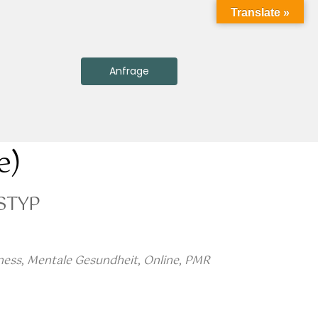
Translate »
Anfrage
e)
STYP
ness
,
Mentale Gesundheit
,
Online
,
PMR